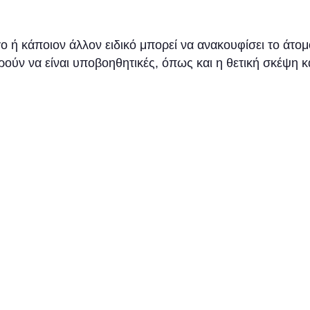
 ή κάποιον άλλον ειδικό μπορεί να ανακουφίσει το άτο
ούν να είναι υποβοηθητικές, όπως και η θετική σκέψη κ
ίς από βουητά;
ΔΩΡΕΑΝ
στε με τα Κέντρα Ακοής DR