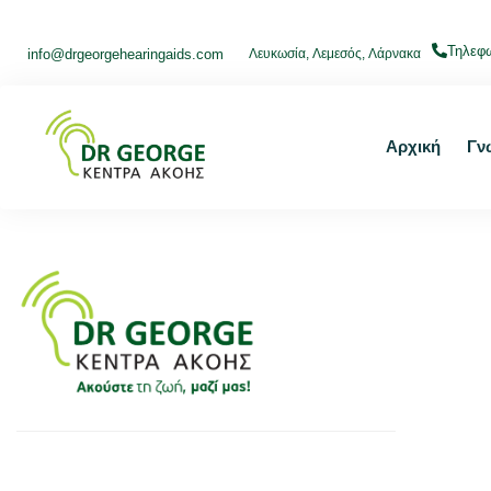
Τηλεφω
info@drgeorgehearingaids.com
Λευκωσία,
Λεμεσός,
Λάρνακα
Αρχική
Γν